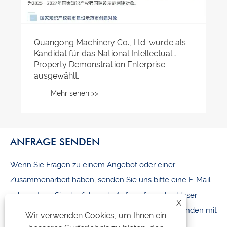
als
ANFRAGE SENDEN
Wenn Sie Fragen zu einem Angebot oder einer
Zusammenarbeit haben, senden Sie uns bitte eine E-Mail
oder nutzen Sie das folgende Anfrageformular. Unser
X
Vertriebsmitarbeiter wird sich innerhalb von 24 Stunden mit
Wir verwenden Cookies, um Ihnen ein
Ihnen in Verbindung setzen.