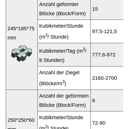
Anzahl geformter
15
Blöcke (Block/Form)
Kubikmeter/Stunde
245*185*75
97,5-121,5
3
(m
/ Stunde)
mm
3
Kubikmeter/Tag (m
/
777,6-972
8 Stunden)
Anzahl der Ziegel
2160-2700
3
(Blöcke/m
)
Anzahl der geformten
8
Blöcke (Block/Form)
Kubikmeter/Stunde
250*250*60
72-90
3
(m
/ Stunde)