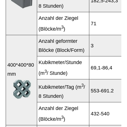
182,5-243,3
8 Stunden)
Anzahl der Ziegel
71
3
(Blöcke/m
)
Anzahl geformter
3
Blöcke (Block/Form)
Kubikmeter/Stunde
400*400*80
69,1-86,4
3
(m
/ Stunde)
mm
3
Kubikmeter/Tag (m
/
553-691.2
8 Stunden)
Anzahl der Ziegel
432-540
3
(Blöcke/m
)