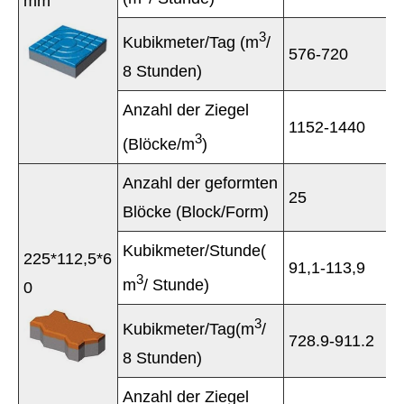
mm
3
Kubikmeter/Tag (m
/
576-720
8 Stunden)
Anzahl der Ziegel
1152-1440
3
(Blöcke/m
)
Anzahl der geformten
25
Blöcke (Block/Form)
Kubikmeter/Stunde(
225*112,5*6
91,1-113,9
3
m
/ Stunde)
0
3
Kubikmeter/Tag(m
/
728.9-911.2
8 Stunden)
Anzahl der Ziegel