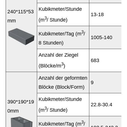
Kubikmeter/Stunde
240*115*53
13-18
3
(m
/ Stunde)
mm
3
Kubikmeter/Tag (m
/
1005-140
8 Stunden)
Anzahl der Ziegel
683
3
(Blöcke/m
)
Anzahl der geformten
9
Blöcke (Block/Form)
Kubikmeter/Stunde
390*190*19
22.8-30.4
3
(m
/ Stunde)
0mm
3
Kubikmeter/Tag (m
/