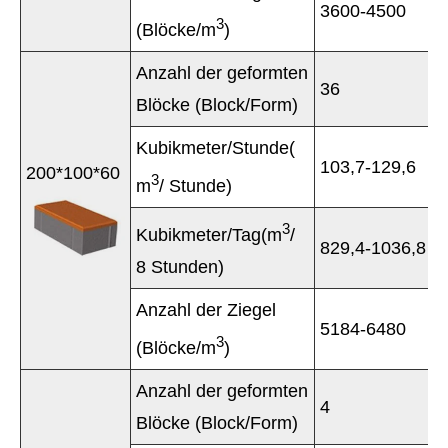
3600-4500
3
(Blöcke/m
)
Anzahl der geformten
36
Blöcke (Block/Form)
Kubikmeter/Stunde(
103,7-129,6
200*100*60
3
m
/ Stunde)
3
Kubikmeter/Tag(m
/
829,4-1036,8
8 Stunden)
Anzahl der Ziegel
5184-6480
3
(Blöcke/m
)
Anzahl der geformten
4
Blöcke (Block/Form)