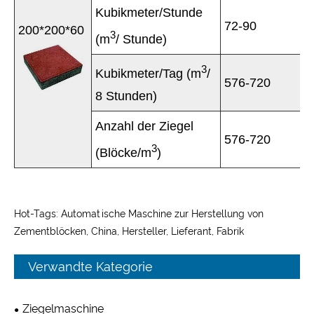
Kubikmeter/Stunde
72-90
200*200*60
3
(m
/ Stunde)
3
Kubikmeter/Tag (m
/
576-720
8 Stunden)
Anzahl der Ziegel
576-720
3
(Blöcke/m
)
Hot-Tags: Automatische Maschine zur Herstellung von
Zementblöcken, China, Hersteller, Lieferant, Fabrik
Verwandte Kategorie
Ziegelmaschine